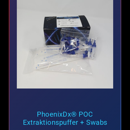
PhoenixDx® POC
Extraktionspuffer + Swabs