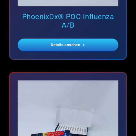
PhoenixDx® POC Influenza
A/B
Details ansehen