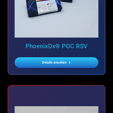
PhoenixDx® POC RSV
Details ansehen