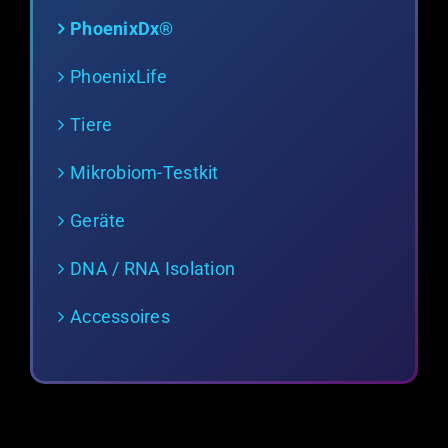
PhoenixDx®
PhoenixLife
Tiere
Mikrobiom-Testkit
Geräte
DNA / RNA Isolation
Accessoires