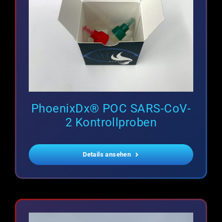
PhoenixDx® POC SARS-CoV-
2 Kontrollproben
Details ansehen