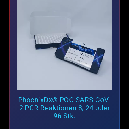
PhoenixDx® POC SARS-CoV-
2 PCR Reaktionen 8, 24 oder
96 Stk.