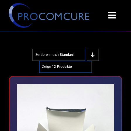
Zum
Inhalt
Toggl
springen
Navig
PRODUKTE
TECHNOLOGIE
Sortieren nach
Standardreihenfolge
Zeige
12 Produkte
GEBRAUCHSANWEISUNG
MUSTERBERICHTE
STANDORTQUALIFIZIERUNG